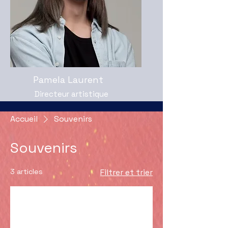
Pamela Laurent
Directeur artistique
Accueil
Souvenirs
Souvenirs
3 articles
Filtrer et trier